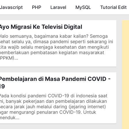
Javascript
PHP
Skip to main content
Laravel
MySQL
Tutorial Edit
Ayo Migrasi Ke Televisi Digital
Halo semuanya, bagaimana kabar kalian? Semoga
sehat selalu ya, dimasa pandemi seperti sekarang ini
kita wajib selalu menjaga kesehatan dan mengikuti
pemberlakuan pembatasan kegiatan masyarakat
(PPKM)…
Pembelajaran di Masa Pandemi COVID -
19
Pada kondisi pandemi COVID-19 di indonesia saat
ini, banyak pekerjaan dan pembelajaran dilakukan
secara jarak jauh melalui daring (jejaring internet)
agar mengurangi penularan COVID-19. Untuk
menduk…