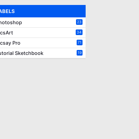
ABELS
hotoshop
23
icsArt
34
icsay Pro
71
utorial Sketchbook
19