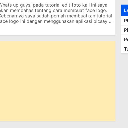
Whats up guys, pada tutorial edit foto kali ini saya
akan membahas tentang cara membuat face logo.
L
Sebenarnya saya sudah pernah membuatkan tutorial
P
face logo ini dengan menggunakan aplikasi picsay …
P
P
T