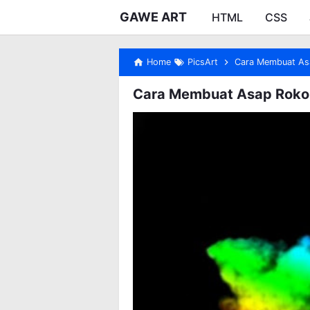
GAWE ART
HTML
CSS
Home
PicsArt
Cara Membuat Asa
Cara Membuat Asap Rokok