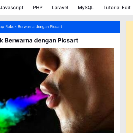
Javascript
PHP
Skip to main content
Laravel
MySQL
Tutorial Edit
p Rokok Berwarna dengan Picsart
 Berwarna dengan Picsart