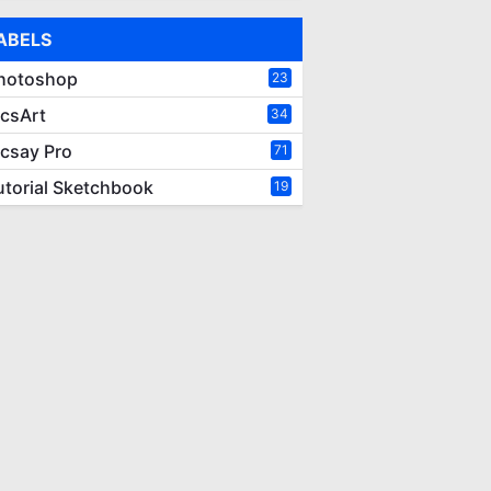
ABELS
hotoshop
23
icsArt
34
icsay Pro
71
utorial Sketchbook
19