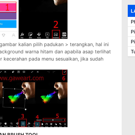
L
P
P
P
mbar kalian pilih padukan > terangkan, hal ini
ckground warna hitam dan apabila asap terlihat
T
tur kecerahan pada menu sesuaikan, jika sudah
AN BRUSH TOOL