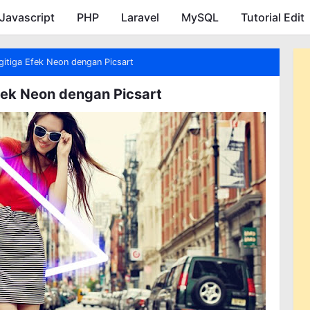
Javascript
PHP
Skip to main content
Laravel
MySQL
Tutorial Edit
itiga Efek Neon dengan Picsart
ek Neon dengan Picsart