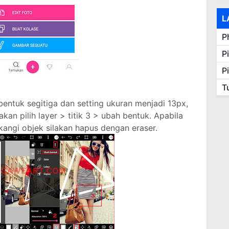
L
P
P
P
T
rbentuk segitiga dan setting ukuran menjadi 13px,
an pilih layer > titik 3 > ubah bentuk. Apabila
angi objek silakan hapus dengan eraser.