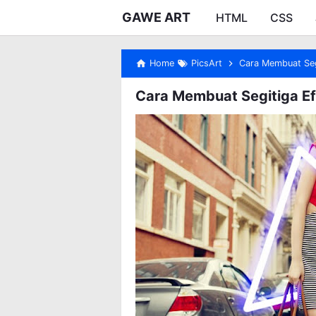
GAWE ART
HTML
CSS
Home
PicsArt
Cara Membuat Seg
Cara Membuat Segitiga Ef