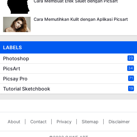
Cara Membuat Efek Siluet dengan Picsart
Cara Memutihkan Kulit dengan Aplikasi Picsart
LABELS
Photoshop
23
PicsArt
34
Picsay Pro
71
Tutorial Sketchbook
19
About
|
Contact
|
Privacy
|
Sitemap
|
Disclaimer