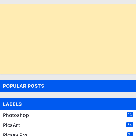
POPULAR POSTS
LABELS
Photoshop
23
PicsArt
34
Picsay Pro
71